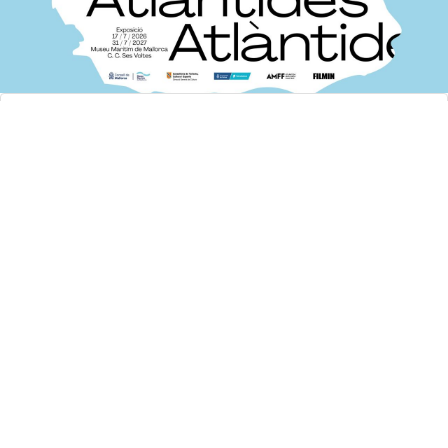
13/07/2026
El Consell de Mallorca inaugura, aquest
divendres, l’exposició «Atlàntides: mite, crisi
climàtica i futurs submergits» al Museu Marítim