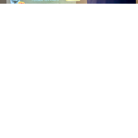
05/05/2026
El Consell de Mallorca reuneix els tècnics dels
museus de l’illa per reforçar la coordinació i
planificació de la xarxa insular