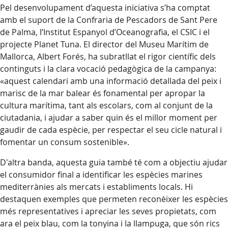
Pel desenvolupament d’aquesta iniciativa s’ha comptat
amb el suport de la Confraria de Pescadors de Sant Pere
de Palma, l’Institut Espanyol d’Oceanografia, el CSIC i el
projecte Planet Tuna. El director del Museu Marítim de
Mallorca, Albert Forés, ha subratllat el rigor científic dels
continguts i la clara vocació pedagògica de la campanya:
«aquest calendari amb una informació detallada del peix i
marisc de la mar balear és fonamental per apropar la
cultura marítima, tant als escolars, com al conjunt de la
ciutadania, i ajudar a saber quin és el millor moment per
gaudir de cada espècie, per respectar el seu cicle natural i
fomentar un consum sostenible».
D'altra banda, aquesta guia també té com a objectiu ajudar
el consumidor final a identificar les espècies marines
mediterrànies als mercats i establiments locals. Hi
destaquen exemples que permeten reconèixer les espècies
més representatives i apreciar les seves propietats, com
ara el peix blau, com la tonyina i la llampuga, que són rics