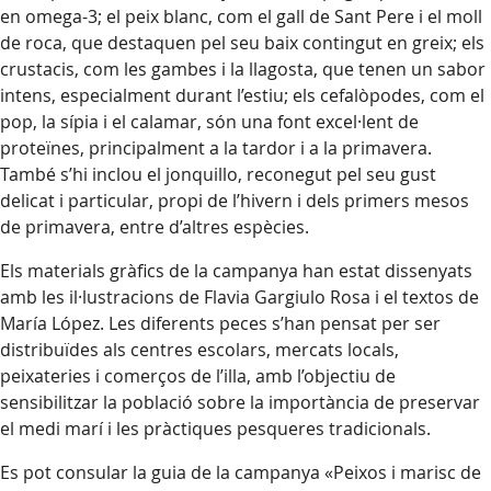
en omega-3; el peix blanc, com el gall de Sant Pere i el moll
de roca, que destaquen pel seu baix contingut en greix; els
crustacis, com les gambes i la llagosta, que tenen un sabor
intens, especialment durant l’estiu; els cefalòpodes, com el
pop, la sípia i el calamar, són una font excel·lent de
proteïnes, principalment a la tardor i a la primavera.
També s’hi inclou el jonquillo, reconegut pel seu gust
delicat i particular, propi de l’hivern i dels primers mesos
de primavera, entre d’altres espècies.
Els materials gràfics de la campanya han estat dissenyats
amb les il·lustracions de Flavia Gargiulo Rosa i el textos de
María López. Les diferents peces s’han pensat per ser
distribuïdes als centres escolars, mercats locals,
peixateries i comerços de l’illa, amb l’objectiu de
sensibilitzar la població sobre la importància de preservar
el medi marí i les pràctiques pesqueres tradicionals.
Es pot consular la guia de la campanya «Peixos i marisc de